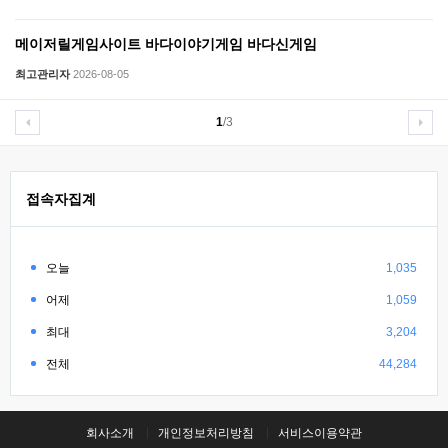
메이저릴게임사이트 바다이야기게임 바다신게임
최고관리자
2026-08-05
1
/3
접속자집계
오늘
1,035
어제
1,059
최대
3,204
전체
44,284
회사소개
개인정보처리방침
서비스이용약관