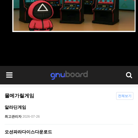
몰메가릴게임
전체보기
알라딘게임
최고관리자
2026-07-26
오션파라다이스다운로드