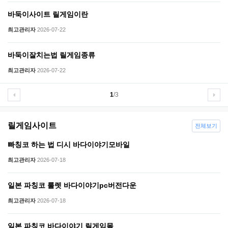
바둑이사이트 릴게임이란
최고관리자
2026-07-22
바둑이잘치는법 릴게임종류
최고관리자
2026-07-22
1
/3
릴게임사이트
전체보기
빠칭코 하는 법 디시 바다이야기모바일
최고관리자
2026-07-18
일본 파칭코 룰렛 바다이야기pc버전다운
최고관리자
2026-07-18
일본 파칭코 바다이야기 릴게임몰