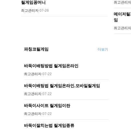
릴게임꽁머니
최고관리
최고관리자
07-26
메이저릴
임
최고관리
파칭코릴게임
더보기
바둑이배팅방법 릴게임온라인
최고관리자
07-22
바둑이배팅법 릴게임온라인.모바일릴게임
최고관리자
07-22
바둑이사이트 릴게임이란
최고관리자
07-22
바둑이잘치는법 릴게임종류