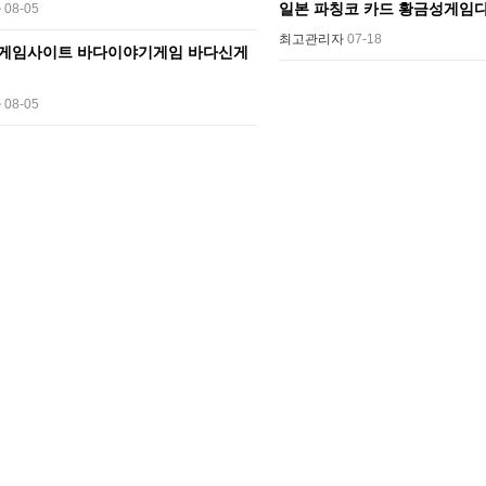
일본 파칭코 카드 황금성게임
자
08-05
최고관리자
07-18
게임사이트 바다이야기게임 바다신게
자
08-05