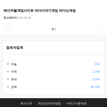
메이저릴게임사이트 바다이야기게임 바다신게임
최고관리자
2026-08-05
1
/3
접속자집계
오늘
233
어제
1,266
최대
3,204
전체
44,748
회사소개
개인정보처리방침
서비스이용약관