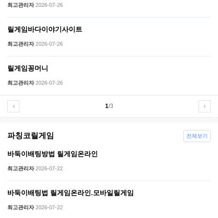
최고관리자
2026-07-26
릴게임바다이야기사이트
최고관리자
2026-07-26
릴게임꽁머니
최고관리자
2026-07-26
1
/3
파칭코릴게임
전체보기
바둑이배팅방법 릴게임온라인
최고관리자
2026-07-22
바둑이배팅법 릴게임온라인.모바일릴게임
최고관리자
2026-07-22