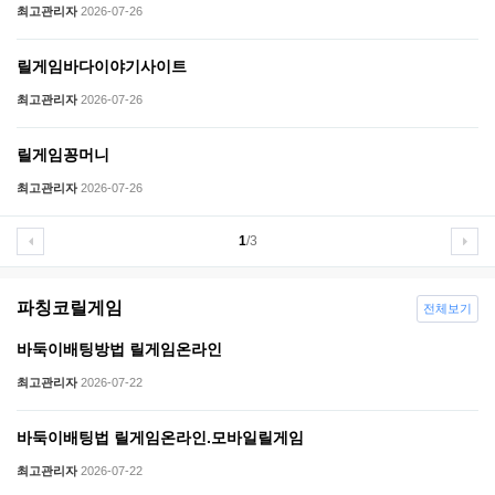
최고관리자
2026-07-26
릴게임바다이야기사이트
최고관리자
2026-07-26
릴게임꽁머니
최고관리자
2026-07-26
1
/3
파칭코릴게임
전체보기
바둑이배팅방법 릴게임온라인
최고관리자
2026-07-22
바둑이배팅법 릴게임온라인.모바일릴게임
최고관리자
2026-07-22