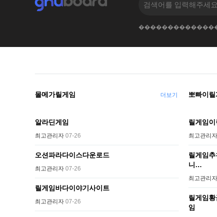
1709398342
������������
-1
�������������
몰메가릴게임
뽀빠이릴
더보기
알라딘게임
릴게임이
최고관리자
07-26
최고관리
오션파라다이스다운로드
릴게임추
니…
최고관리자
07-26
최고관리
릴게임바다이야기사이트
릴게임황
최고관리자
07-26
임