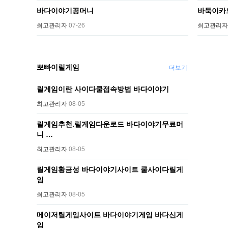
바다이야기꽁머니
바둑이카
최고관리자
07-26
최고관리
뽀빠이릴게임
더보기
릴게임이란 사이다쿨접속방법 바다이야기
최고관리자
08-05
릴게임추천.릴게임다운로드 바다이야기무료머
니 …
최고관리자
08-05
릴게임황금성 바다이야기사이트 쿨사이다릴게
임
최고관리자
08-05
메이저릴게임사이트 바다이야기게임 바다신게
임