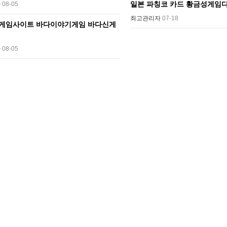
일본 파칭코 카드 황금성게임
자
08-05
최고관리자
07-18
게임사이트 바다이야기게임 바다신게
자
08-05