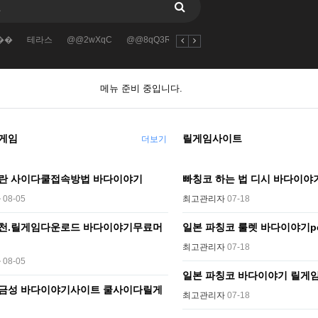
��
테라스
@@2wXqC
@@8qQ3R
교량1709398342
������
메뉴 준비 중입니다.
게임
릴게임사이트
더보기
란 사이다쿨접속방법 바다이야기
빠칭코 하는 법 디시 바다이
자
08-05
최고관리자
07-18
천.릴게임다운로드 바다이야기무료머
일본 파칭코 룰렛 바다이야기
최고관리자
07-18
자
08-05
일본 파칭코 바다이야기 릴게
금성 바다이야기사이트 쿨사이다릴게
최고관리자
07-18