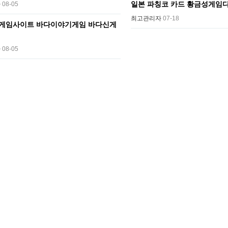
일본 파칭코 카드 황금성게임
자
08-05
최고관리자
07-18
게임사이트 바다이야기게임 바다신게
자
08-05