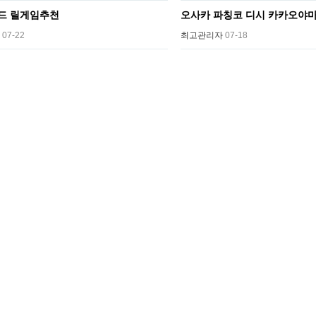
드 릴게임추천
오사카 파칭코 디시 카카오야
자
07-22
최고관리자
07-18