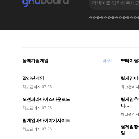
PE.RECEIVE_MESSAGECHR98CHR98CHR9812
�������������
몰메가릴게임
뽀빠이릴
더보기
알라딘게임
릴게임이
최고관리자
07-26
최고관리
오션파라다이스다운로드
릴게임추
니…
최고관리자
07-26
최고관리
릴게임바다이야기사이트
릴게임황
최고관리자
07-26
임