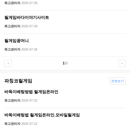
최고관리자
2026-07-26
릴게임바다이야기사이트
최고관리자
2026-07-26
릴게임꽁머니
최고관리자
2026-07-26
1
/3
파칭코릴게임
전체보기
바둑이배팅방법 릴게임온라인
최고관리자
2026-07-22
바둑이배팅법 릴게임온라인.모바일릴게임
최고관리자
2026-07-22