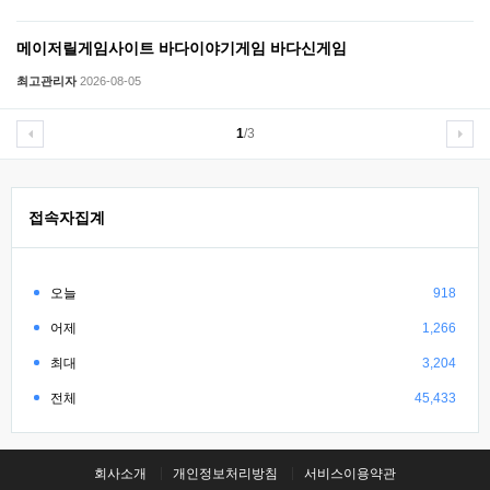
메이저릴게임사이트 바다이야기게임 바다신게임
최고관리자
2026-08-05
1
/3
접속자집계
오늘
918
어제
1,266
최대
3,204
전체
45,433
회사소개
개인정보처리방침
서비스이용약관