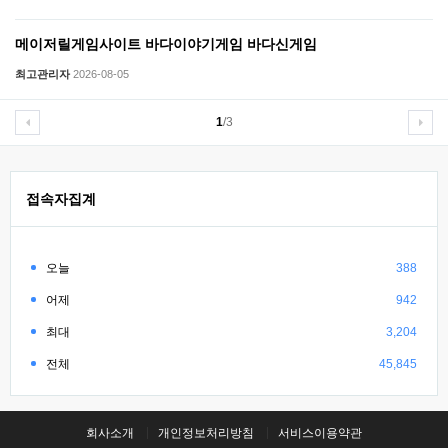
메이저릴게임사이트 바다이야기게임 바다신게임
최고관리자
2026-08-05
1
/3
접속자집계
오늘
388
어제
942
최대
3,204
전체
45,845
회사소개
개인정보처리방침
서비스이용약관