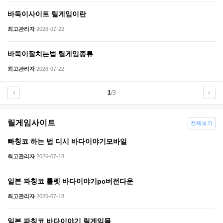
바둑이사이트 릴게임이란
최고관리자
2026-07-22
바둑이잘치는법 릴게임종류
최고관리자
2026-07-22
1
/3
릴게임사이트
전체보기
빠칭코 하는 법 디시 바다이야기모바일
최고관리자
2026-07-18
일본 파칭코 룰렛 바다이야기pc버전다운
최고관리자
2026-07-18
일본 파칭코 바다이야기 릴게임몰