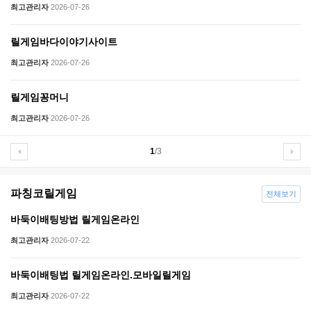
최고관리자
2026-07-26
릴게임바다이야기사이트
최고관리자
2026-07-26
릴게임꽁머니
최고관리자
2026-07-26
1
/3
파칭코릴게임
전체보기
바둑이배팅방법 릴게임온라인
최고관리자
2026-07-22
바둑이배팅법 릴게임온라인.모바일릴게임
최고관리자
2026-07-22